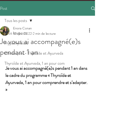
Post
Tous les posts
Enora Conan
Tous les posts
12 déc. 2022
2 min de lecture
Je vous ai accompagné(e)s
Hypothyroïdie
pendant 1 an
Chroniques - Thyroïde et Ayurveda
Thyroïde et Ayurveda, 1 an pour com
Je vous ai accompagné(e)s pendant 1 an dans 
le cadre du programme « Thyroïde et 
Ayurveda, 1 an pour comprendre et s’adapter. 
» 