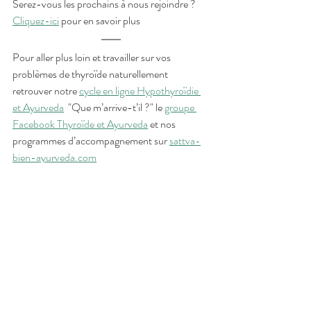
Serez-vous les prochains à nous rejoindre ? 
Cliquez-ici
 pour en savoir plus
Pour aller plus loin et travailler sur vos 
problèmes de thyroïde naturellement  
retrouver notre 
cycle en ligne Hypothyroïdie 
et Ayurveda
  "Que m’arrive-t’il ?" le 
groupe 
Facebook Thyroïde et Ayurveda
 et nos 
programmes d’accompagnement sur 
sattva-
bien-ayurveda.com
Je fais le test pour connaître ma constitution 
ayurvédique
Lisez notre article 
"Atténuer les symptômes de 
l'hypothyroïdie avec l'Ayurveda"
Rejoignez notre groupe Facebook 
Thyroïde et 
Ayurveda