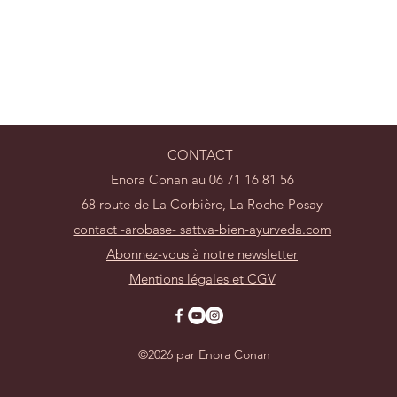
CONTACT
Enora Conan au 06 71 16 81 56
68 route de La Corbière, La Roche-Posay
contact -arobase- sattva-bien-ayurveda.com
Abonnez-vous à notre newsletter
Mentions légales et CGV
©2026 par Enora Conan