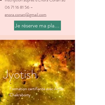
Inscription auprès d’Enora Conan au
06 71 16 81 56
–
enora.conan@gmail.com
Je réserve ma place en appelant Enora
Jyotish
Formation certifiante avec Arjun
Chakraborty