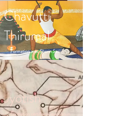
Chavutti
Thirumal
Formation avec Sherin Sasi
Jyotish
Formation certifiante avec Arjun