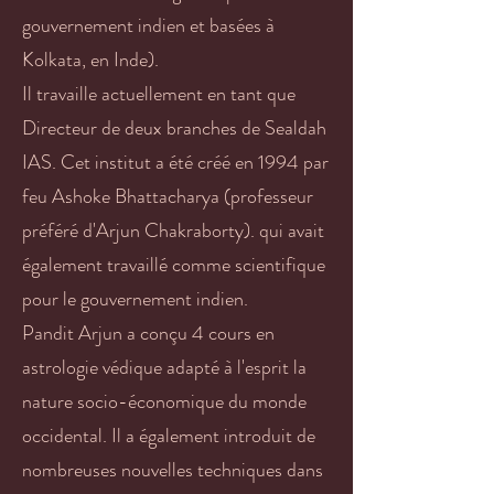
gouvernement indien et basées à
Kolkata, en Inde).
Il travaille actuellement en tant que
Directeur de deux branches de Sealdah
IAS. Cet institut a été créé en 1994 par
feu Ashoke Bhattacharya (professeur
préféré d'Arjun Chakraborty). qui avait
également travaillé comme scientifique
pour le gouvernement indien.
Pandit Arjun a conçu 4 cours en
astrologie védique adapté à l'esprit la
nature socio-économique du monde
occidental. Il a également introduit de
nombreuses nouvelles techniques dans