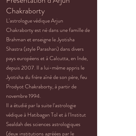
Présentation d’Arjun
Chakraborty
L'astrologue védique Arjun
Chakraborty est né dans une famille de
Brahman et enseigne le Jyotisha
Shastra (style Parashari) dans divers
pays européens et à Calcutta, en Inde,
depuis 2007. Il a lui-même appris le
Jyotisha du frère aîné de son père, feu
Prodyot Chakraborty, à partir de
novembre 1994.
Il a étudié par la suite l'astrologie
védique à Hatibagan Tol et à l'Institut
Sealdah des sciences astrologiques
(deux institutions agréées par le