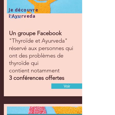
Je découvre
l'Ayurveda
Gratuit
Un groupe Facebook
"Thyroïde et Ayurveda"
réservé aux personnes qui
ont des problèmes de
thyroïde qui
contient
notamment
3 conférences offertes
Voir