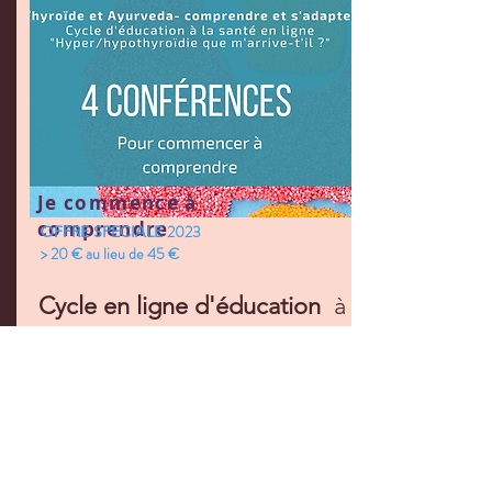
Je commence à
comprendre
2023
OFFRE SPECIALE
> 20 € au lieu de 45 €
Cycle en ligne d'éducation
à
la santé avec Enora Conan et
le Docteur Unnikrishnan
"Que m'arrive-t'il ?"
4 conférences
à revoir en
illimité