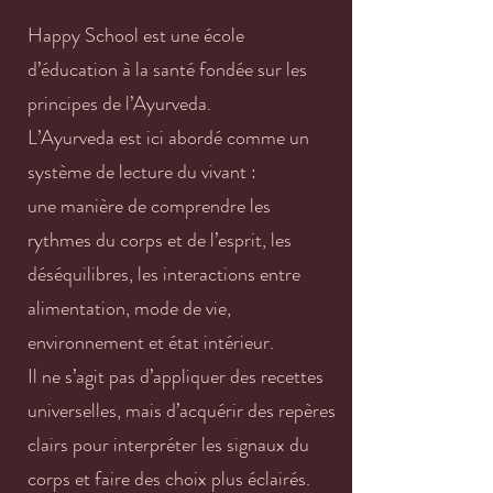
Happy School est une école
d’éducation à la santé fondée sur les
principes de l’Ayurveda.
L’Ayurveda est ici abordé comme un
système de lecture du vivant :
une manière de comprendre les
rythmes du corps et de l’esprit, les
déséquilibres, les interactions entre
alimentation, mode de vie,
environnement et état intérieur.
Il ne s’agit pas d’appliquer des recettes
universelles, mais d’acquérir des repères
clairs pour interpréter les signaux du
corps et faire des choix plus éclairés.