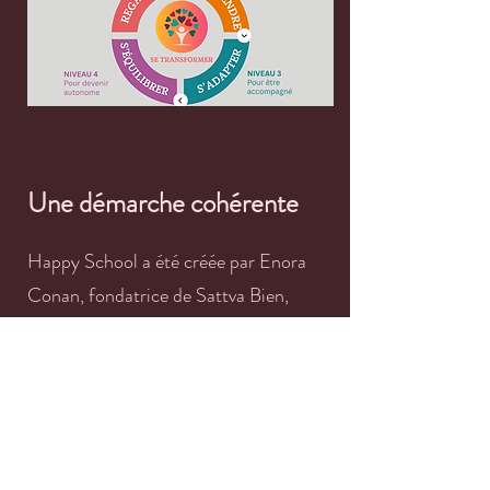
Une démarche cohérente
Happy School a été créée par Enora
Conan, fondatrice de Sattva Bien,
praticienne et éducatrice de santé en
Ayurveda.
Chaque contenu s’inscrit dans une
démarche rigoureuse, respectueuse des
textes classiques de l’Ayurveda,