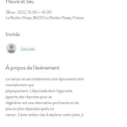
Heure et lieu
28 avr. 2022, 15:00 – 16:00
La Roche-Posay, 86270 La Roche-Posay, France
Invités
Voir tout
À propos de l'événement
Le cancer et ses traitements sont éprouvants tant 
mentalement que

physiquement. L'Ayurveda dont l'approche 
apporte des réponses pour se

régénérer est une alternative pertinente et de 
plus en plus répandue après un

cancer. Cette atelier vise à explorer cette piste, à 
comprendre ce que

l'Ayurveda peut apporter et à commencer à 