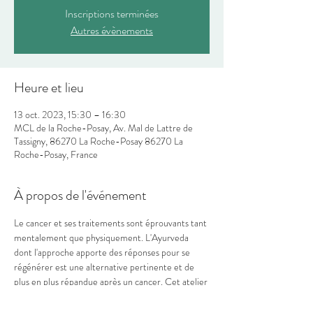
Inscriptions terminées
Autres évènements
Heure et lieu
13 oct. 2023, 15:30 – 16:30
MCL de la Roche-Posay, Av. Mal de Lattre de
Tassigny, 86270 La Roche-Posay 86270 La
Roche-Posay, France
À propos de l'événement
Le cancer et ses traitements sont éprouvants tant 
mentalement que physiquement. L'Ayurveda 
dont l'approche apporte des réponses pour se 
régénérer est une alternative pertinente et de 
plus en plus répandue après un cancer. Cet atelier 
vise à explorer cette piste, à comprendre ce que 
l'Ayurveda peut apporter et à commencer à 