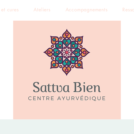
 et cures
Ateliers
Accompagnements
Ress