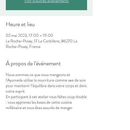
Voir d'autres événements
Heure et lieu
02 mai 2023, 17:00 – 19:00
La Roche-Posay, 17 La Corbillere, 86270 La
Roche-Posay, France
À propos de l'événement
Nous sommes ce que nous mangeons et
l'Ayurveda utilise la nourriture comme axe de soin
pour maintenir l’équilibre dans votre corps et dans
votre esprit.
En participant à cet atelier vous faîtes coup double
: vous apprenez les bases de cette cuisine
millénaire et vous êtes assurés de manger
sainement pendant votre cure ou séjour à la
Roche-Posay. Après avoir cuisiné avec Enora
Conan vous repartez avec 3 plats à déguster chez
vous.