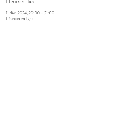
Heure et lieu
11 déc. 2024, 20:00 – 21:00
Réunion en ligne
Partager cet événement
CONTACT
Enora Conan au
06 71 16 81 56
68 route de La Corbière, La Roche-Posay
contact -arobase- sattva-bien-ayurveda.com
Abonnez-vous à notre newsletter
Mentions légales et CGV
©2026 par Enora Conan