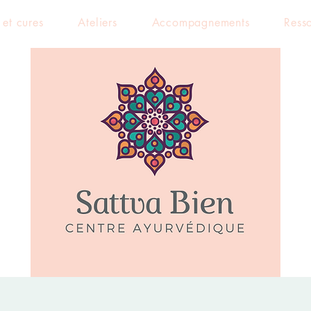
 et cures
Ateliers
Accompagnements
Ress