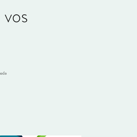
 vos
veda