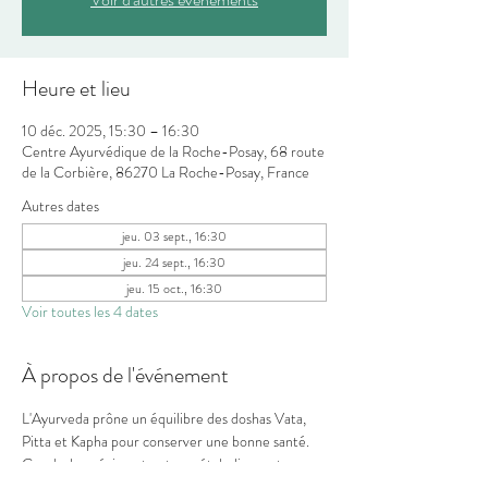
Heure et lieu
10 déc. 2025, 15:30 – 16:30
Centre Ayurvédique de la Roche-Posay, 68 route
de la Corbière, 86270 La Roche-Posay, France
Autres dates
jeu. 03 sept., 16:30
jeu. 24 sept., 16:30
jeu. 15 oct., 16:30
Voir toutes les 4 dates
À propos de l'événement
L'Ayurveda prône un équilibre des doshas Vata, 
Pitta et Kapha pour conserver une bonne santé. 
Ces doshas régissent notre métabolisme et nos 
émotions. Dans cet atelier, vous apprendrez 