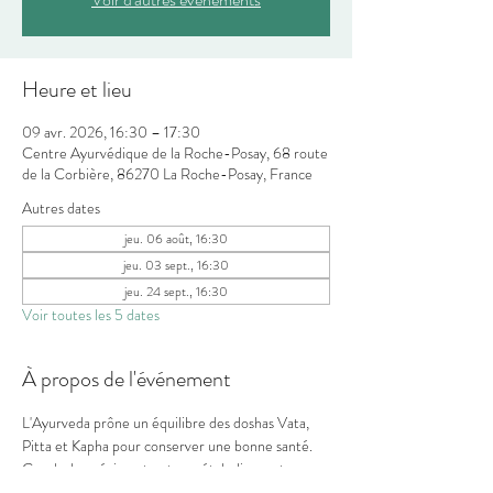
Heure et lieu
09 avr. 2026, 16:30 – 17:30
Centre Ayurvédique de la Roche-Posay, 68 route
de la Corbière, 86270 La Roche-Posay, France
Autres dates
jeu. 06 août, 16:30
jeu. 03 sept., 16:30
jeu. 24 sept., 16:30
Voir toutes les 5 dates
À propos de l'événement
L'Ayurveda prône un équilibre des doshas Vata, 
Pitta et Kapha pour conserver une bonne santé. 
Ces doshas régissent notre métabolisme et nos 
émotions. Dans cet atelier, vous apprendrez 