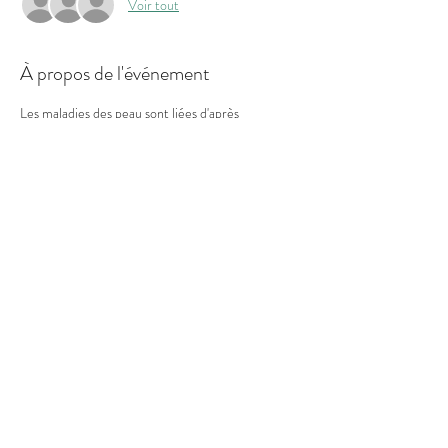
Voir tout
À propos de l'événement
Les maladies des peau sont liées d'après 
l'Ayurveda à un déséquilibre du feu digestif, agni 
en sanskrit. Cette atelier a pour objectif de vous 
aider à comprendre les mécanismes des maladies 
de peau selon la perspective ayurvédique. Il vous 
faudra être adhérent à la MCL pour assiter à cet 
atelier. (Adhésion curiste à prendre sur place). 
Partager cet événement