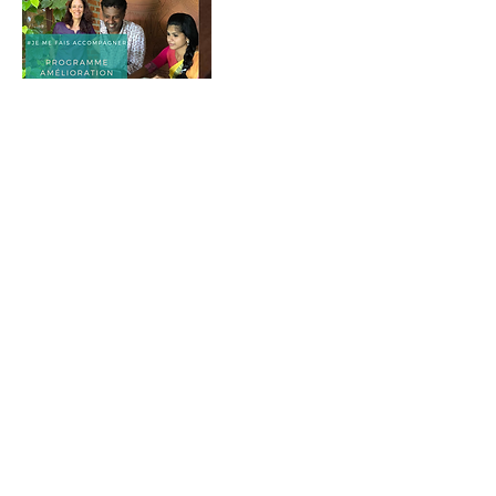
Coordonnées
06 71 16 81 56
enora.conan@gmail.com
La Corbière, La Roche-Posay, France
CONTACT
Enora Conan au
06 71 16 81 56